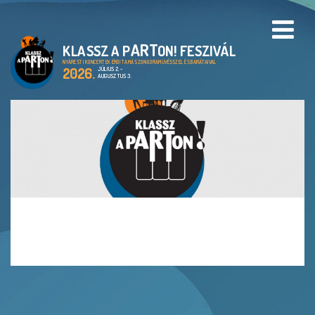
ART
KLASSZ A P
ON! FESZIVÁL
PROGRAMOK
NYÁRESTI KONCERTEK ÉRDI TAMÁS ZONGORAMŰVÉSSZEL ÉS BARÁTAIVAL
2026.
JÚLIUS 2. -
AUGUSZTUS 3.
HELYSZÍNEK
A KLASSZ A PARTON!
FESZTIVÁL
CIMBORA ALAPÍTVÁNY
ARCHIVUM
GALÉRIA
EN