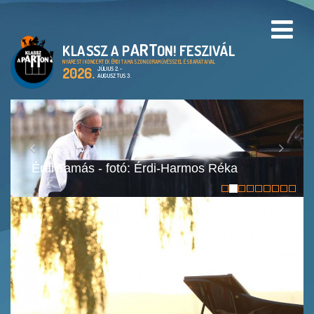
ART
KLASSZ A P
ON! FESZIVÁL
PROGRAMOK
NYÁRESTI KONCERTEK ÉRDI TAMÁS ZONGORAMŰVÉSSZEL ÉS BARÁTAIVAL
2026.
JÚLIUS 2. -
AUGUSZTUS 3.
HELYSZÍNEK
A KLASSZ A PARTON!
FESZTIVÁL
Érdi Tamás - fotó: Érdi-Harmos Réka
CIMBORA ALAPÍTVÁNY
ARCHIVUM
GALÉRIA
EN