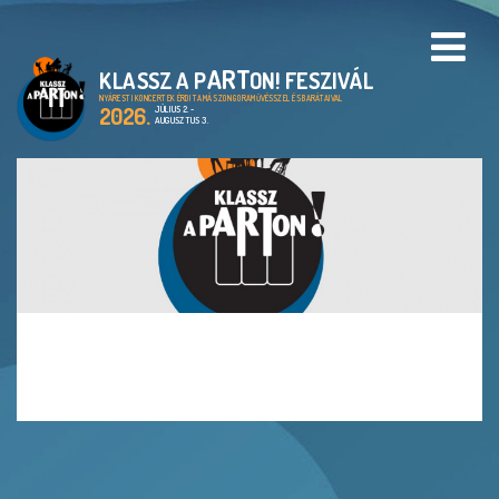
ART
KLASSZ A P
ON! FESZIVÁL
PROGRAMOK
NYÁRESTI KONCERTEK ÉRDI TAMÁS ZONGORAMŰVÉSSZEL ÉS BARÁTAIVAL
2026.
JÚLIUS 2. -
AUGUSZTUS 3.
HELYSZÍNEK
A KLASSZ A PARTON!
FESZTIVÁL
CIMBORA ALAPÍTVÁNY
ARCHIVUM
GALÉRIA
EN