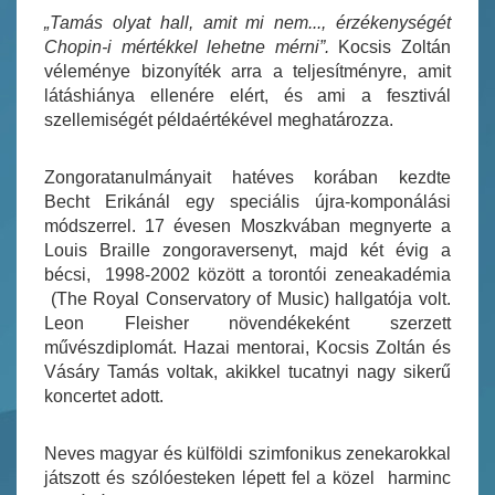
„
Tamás olyat hall, amit mi nem..., érzékenységét
Chopin-i mértékkel lehetne mérni”
.
Kocsis Zoltán
véleménye bizonyíték arra a teljesítményre, amit
látáshiánya ellenére elért, és ami a fesztivál
szellemiségét példaértékével meghatározza.
Zongoratanulmányait hatéves korában kezdte
Becht Erikánál egy speciális újra-komponálási
módszerrel. 17 évesen Moszkvában megnyerte a
Louis Braille zongoraversenyt, majd két évig a
bécsi, 1998-2002 között a torontói zeneakadémia
(The Royal Conservatory of Music) hallgatója volt.
Leon Fleisher növendékeként szerzett
művészdiplomát. Hazai mentorai, Kocsis Zoltán és
Vásáry Tamás voltak, akikkel tucatnyi nagy sikerű
koncertet adott.
Neves magyar és külföldi szimfonikus zenekarokkal
játszott és szólóesteken lépett fel a közel harminc