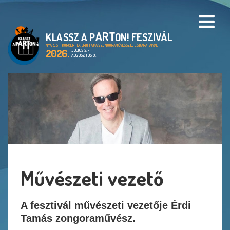
ART
KLASSZ A P
ON! FESZIVÁL
PROGRAMOK
NYÁRESTI KONCERTEK ÉRDI TAMÁS ZONGORAMŰVÉSSZEL ÉS BARÁTAIVAL
2026.
JÚLIUS 2. -
AUGUSZTUS 3.
HELYSZÍNEK
A KLASSZ A PARTON!
FESZTIVÁL
CIMBORA ALAPÍTVÁNY
ARCHIVUM
Művészeti vezető
GALÉRIA
A fesztivál művészeti vezetője Érdi
Tamás zongoraművész.
EN