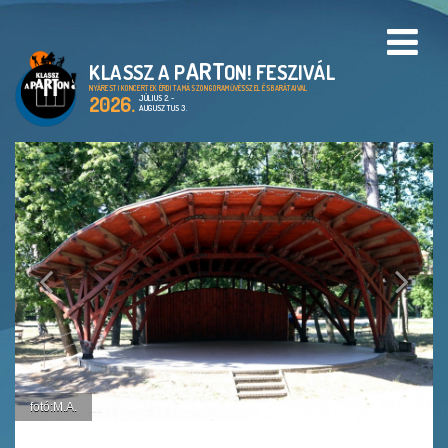
ART
KLASSZ A P
ON! FESZIVÁL
PROGRAMOK
NYÁRESTI KONCERTEK ÉRDI TAMÁS ZONGORAMŰVÉSSZEL ÉS BARÁTAIVAL
2026.
JÚLIUS 2. -
AUGUSZTUS 3.
HELYSZÍNEK
A KLASSZ A PARTON!
FESZTIVÁL
CIMBORA ALAPÍTVÁNY
ARCHIVUM
GALÉRIA
fotó:M.A.
EN