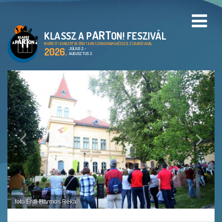
ART
KLASSZ A P
ON! FESZIVÁL
PROGRAMOK
NYÁRESTI KONCERTEK ÉRDI TAMÁS ZONGORAMŰVÉSSZEL ÉS BARÁTAIVAL
2026.
JÚLIUS 2. -
AUGUSZTUS 3.
HELYSZÍNEK
A KLASSZ A PARTON!
FESZTIVÁL
CIMBORA ALAPÍTVÁNY
ARCHIVUM
GALÉRIA
fotó:Érdi-Harmos Réka
EN