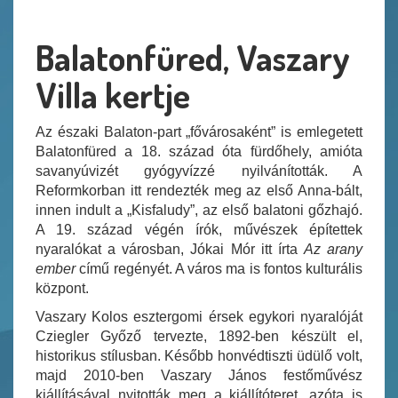
Balatonfüred, Vaszary
Villa kertje
Az északi Balaton-part „fővárosaként” is emlegetett
Balatonfüred a 18. század óta fürdőhely, amióta
savanyúvizét gyógyvízzé nyilvánították. A
Reformkorban itt rendezték meg az első Anna-bált,
innen indult a „Kisfaludy”, az első balatoni gőzhajó.
A 19. század végén írók, művészek építettek
nyaralókat a városban, Jókai Mór itt írta
Az arany
ember
című regényét. A város ma is fontos kulturális
központ.
Vaszary Kolos esztergomi érsek egykori nyaralóját
Cziegler Győző tervezte, 1892-ben készült el,
historikus stílusban. Később honvédtiszti üdülő volt,
majd 2010-ben Vaszary János festőművész
kiállításával nyitották meg a kiállítóteret, azóta is