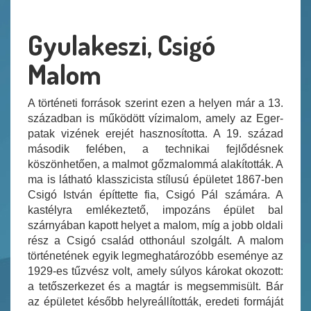
Gyulakeszi, Csigó
Malom
A történeti források szerint ezen a helyen már a 13.
században is működött vízimalom, amely az Eger-
patak vizének erejét hasznosította. A 19. század
második felében, a technikai fejlődésnek
köszönhetően, a malmot gőzmalommá alakították. A
ma is látható klasszicista stílusú épületet 1867-ben
Csigó István építtette fia, Csigó Pál számára. A
kastélyra emlékeztető, impozáns épület bal
szárnyában kapott helyet a malom, míg a jobb oldali
rész a Csigó család otthonául szolgált. A malom
történetének egyik legmeghatározóbb eseménye az
1929-es tűzvész volt, amely súlyos károkat okozott:
a tetőszerkezet és a magtár is megsemmisült. Bár
az épületet később helyreállították, eredeti formáját