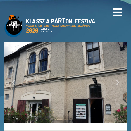
ART
KLASSZ A P
ON! FESZIVÁL
PROGRAMOK
NYÁRESTI KONCERTEK ÉRDI TAMÁS ZONGORAMŰVÉSSZEL ÉS BARÁTAIVAL
2026.
JÚLIUS 2. -
AUGUSZTUS 3.
HELYSZÍNEK
A KLASSZ A PARTON!
FESZTIVÁL
CIMBORA ALAPÍTVÁNY
ARCHIVUM
GALÉRIA
fotó:M.A.
EN