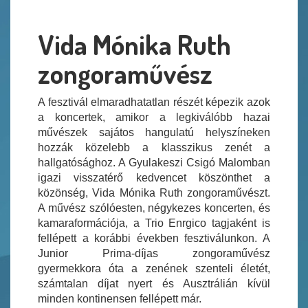
Vida Mónika Ruth
zongoraművész
A fesztivál elmaradhatatlan részét képezik azok
a koncertek, amikor a legkiválóbb hazai
művészek sajátos hangulatú helyszíneken
hozzák közelebb a klasszikus zenét a
hallgatósághoz. A Gyulakeszi Csigó Malomban
igazi visszatérő kedvencet köszönthet a
közönség, Vida Mónika Ruth zongoraművészt.
A művész szólóesten, négykezes koncerten, és
kamaraformációja, a Trio Enrgico tagjaként is
fellépett a korábbi években fesztiválunkon. A
Junior Prima-díjas zongoraművész
gyermekkora óta a zenének szenteli életét,
számtalan díjat nyert és Ausztrálián kívül
minden kontinensen fellépett már.