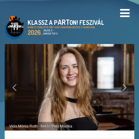
ART
KLASSZ A P
ON! FESZIVÁL
PROGRAMOK
NYÁRESTI KONCERTEK ÉRDI TAMÁS ZONGORAMŰVÉSSZEL ÉS BARÁTAIVAL
2026.
JÚLIUS 2. -
AUGUSZTUS 3.
HELYSZÍNEK
A KLASSZ A PARTON!
FESZTIVÁL
CIMBORA ALAPÍTVÁNY
ARCHIVUM
GALÉRIA
Vida Mónia Ruth - forrás:Vida Mónika
EN